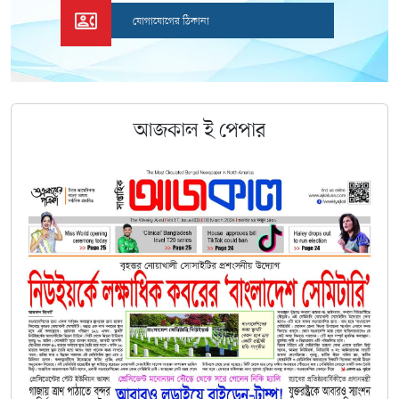
যোগাযোগের ঠিকানা
আজকাল
ই
পেপার