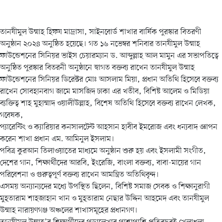
তানযীমুল উম্মাহ হিফয মাদ্রাসা, সাইনবোর্ড শাখার বার্ষিক পুরস্কার বিতরণী
অনুষ্ঠান ২০২৪ অনুষ্ঠিত হয়েছে। গত ১৬ নভেম্বর শনিবার তানযীমুল উম্মাহ
ফাউন্ডেশনের সিনিয়র ভাইস চেয়ারম্যান ড. আব্দুল্লাহ আল মামুন এর সভাপতিত্বে
অনুষ্ঠিত পুরস্কার বিতরনী অনুষ্ঠানে স্বাগত বক্তব্য রাখেন তানযীমুল উম্মাহ
ফাউন্ডেশনের সিনিয়র ডিরেক্টর মোঃ আসলাম মিয়া, প্রধান অতিথি হিসেবে বক্তব্য
রাখেন সোবহানবাগ জামে মাসজিদ ঢাকা এর খতীব, বিশিষ্ট আলেম ও মিডিয়া
ব্যক্তিত্ব শাহ মুহাম্মাদ ওয়ালীউল্লাহ, বিশেষ অতিথি হিসেবে বক্তব্য রাখেন লেখক,
গবেষক,
প্যারেন্টিং ও ক্যারিয়ার কনসালটেন্ট আহসান হাবীব ইমরোজ এবং ধন্যবাদ জ্ঞাপন
করেন শাখা প্রধান এম. আমিনুল ইসলাম।
পবিত্র কুরআন তিলাওয়াতের মাধ্যমে অনুষ্ঠান শুরু হয় এবং ইসলামী সংগীত,
দেশের গান, শিক্ষার্থীদের আরবি, ইংরেজি, বাংলা বক্তব্য, বাবা-মায়ের গান
পরিবেশনা ও গুরুত্বপূর্ণ বক্তব্য রাখেন আমন্ত্রিত অতিথিবৃন্দ।
এসময় অন্যান্যদের মধ্যে উপস্থিত ছিলেন, বিশিষ্ট সমাজ সেবক ও শিক্ষানুরাগী
মুহ্তারাম শাহজাহান খান ও মুহ্তারাম নেছার উদ্দিন আহমেদ এবং তানযীমুল
উম্মাহ নারায়ণগঞ্জ অঞ্চলের শাখাসমূহের প্রধানগণ।