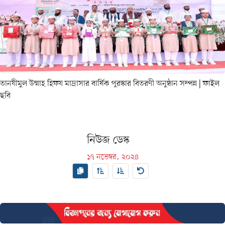
তানযীমুল উম্মাহ হিফয মাদ্রাসার বার্ষিক পুরস্কার বিতরণী অনুষ্ঠান সম্পন্ন
| ফাইল
ছবি
নিউজ ডেস্ক
১৭ নভেম্বর, ২০২৪