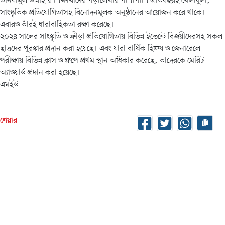
তানযীমুল উম্মাহ’র শিক্ষার্থীদের পড়ালেখার পাশাপাশি প্রতিবছরই খেলাধুলা,
সাংস্কৃতিক প্রতিযোগিতাসহ বিনোদনমূলক অনুষ্ঠানের আয়োজন করে থাকে।
এবারও তাঁরই ধারাবাহিকতা রক্ষা করেছে।
২০২৪ সালের সাংস্কৃতি ও ক্রীড়া প্রতিযোগিতায় বিভিন্ন ইভেন্টে বিজয়ীদেরসহ সকল
ছাত্রদের পুরস্কার প্রদান করা হয়েছে। এবং যারা বার্ষিক হিফয ও জেনারেলে
পরীক্ষায় বিভিন্ন ক্লাস ও গ্রুপে প্রথম স্থান অধিকার করেছে, তাদেরকে মেরিট
অ্যাওয়ার্ড প্রদান করা হয়েছে।
এমইউ
শেয়ার