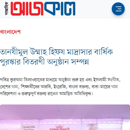
বাংলাদেশ
তানযীমুল উম্মাহ হিফয মাদ্রাসার বার্ষিক
পুরস্কার বিতরণী অনুষ্ঠান সম্পন্ন
পবিত্র কুরআন তিলাওয়াতের মাধ্যমে অনুষ্ঠান শুরু হয় এবং ইসলামী সংগীত,
দেশের গান, শিক্ষার্থীদের আরবি, ইংরেজি, বাংলা বক্তব্য, বাবা-মায়ের গান
পরিবেশনা ও গুরুত্বপূর্ণ বক্তব্য রাখেন আমন্ত্রিত অতিথিবৃন্দ।