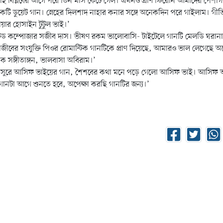
াই বিপ্লবের আগে পরে তিন মাস কেটে গেল। এখনও প্রাণ ফিরেনি আমাদের পেশাগত 
 একটি ডুয়েট গান। স্নেহের দিলশাদ নাহার কনার সঙ্গে অনেকদিন পরে গাইলাম। গী
য়ার হোসাইন টুটুল ভাই।’
েড কম্পোজার সজীব দাস। ভীষণ রকম ভালোবাসি- টাইটেলে গানটি মেলডি ঘরানার
 সজীবের সংযুক্তি পিওর রোমান্টিক গানটিকে প্রাণ দিয়েছে, আমারও ভাল লেগেছে 
ক সঙ্গীতাঙ্গন, ভালবাসা অবিরাম।’
য়ের সুরে আসিফ ভাইয়ের গান, শৈশবের কথা মনে পড়ে গেলো আসিফ ভাই। আসিফ
গানটা আগে শুনতে হবে, অপেক্ষা করছি গানটির জন্য।’