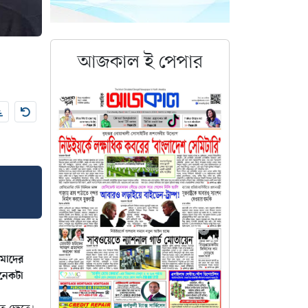
আজকাল
ই
পেপার
আমাদের
অনেকটা