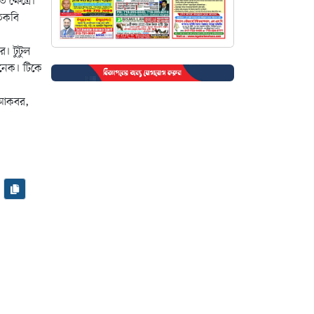
ক্ষেত্রে।
তিকবি
। টুটুল
অনেক। টিকে
 আকবর,