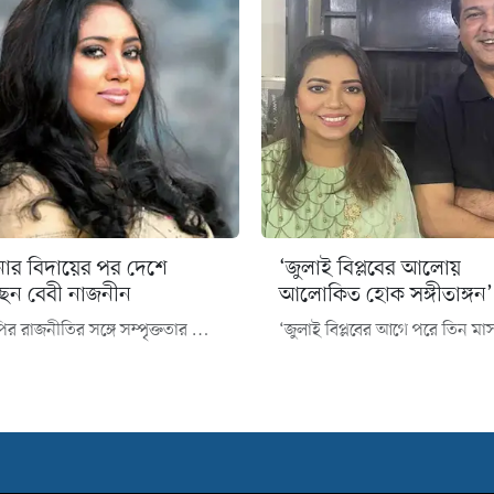
নার বিদায়ের পর দেশে
‘জুলাই বিপ্লবের আলোয়
েন বেবী নাজনীন
আলোকিত হোক সঙ্গীতাঙ্গন’
বিএনপির রাজনীতির সঙ্গে সম্পৃক্ততার কারণে বাংলাদেশে তার পেশাগত কার্যক্রম বন্ধ হয়ে যায় আওয়ামী লীগ সরকারের শাসনামলের শুরু থেকেই। মাঝে নির্বাচনেও অংশ নিতে চেয়েছিলেন। কিন্তু নানাবিধ বাধা বিপত্তিতে হয়ে উঠেনি। শেখ হাসিনা সরকারের বিদায়ের পর অনেকে দেশে ফিরতে শুরু করেছেন। তালিকায় আছেন বেবী নাজনীনও।