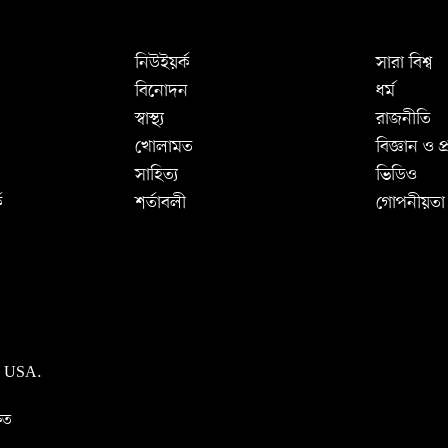
নিউইয়র্ক
সারা বিশ্ব
বিনোদন
ধর্ম
স্বাস্থ্য
রাজনীতি
খোলামত
বিজ্ঞান ও প্র
সাহিত্য
ভিডিও
ে
শর্তাবলী
গোপনীয়তা
, USA.
িত