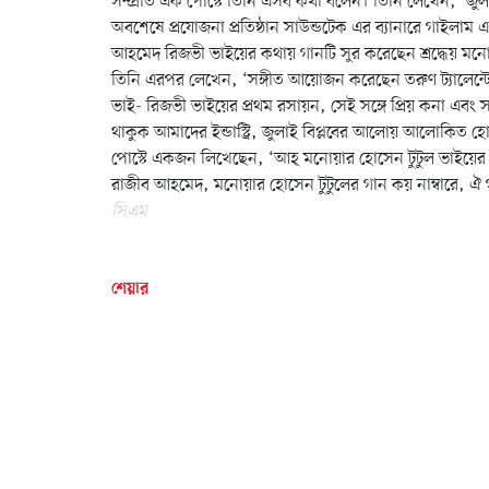
সম্প্রতি এক পোস্টে তিনি এসব কথা বলেন। তিনি লেখেন, ‘জুল
অবশেষে প্রযোজনা প্রতিষ্ঠান সাউন্ডটেক এর ব্যানারে গাইলাম
আহমেদ রিজভী ভাইয়ের কথায় গানটি সুর করেছেন শ্রদ্ধেয় মনো
তিনি এরপর লেখেন, ‘সঙ্গীত আয়োজন করেছেন তরুণ ট্যালেন্ট
ভাই- রিজভী ভাইয়ের প্রথম রসায়ন, সেই সঙ্গে প্রিয় কনা এবং
থাকুক আমাদের ইন্ডাস্ট্রি, জুলাই বিপ্লবের আলোয় আলোকিত হো
পোস্টে একজন লিখেছেন, ‘আহ্ মনোয়ার হোসেন টুটুল ভাই
রাজীব আহমেদ, মনোয়ার হোসেন টুটুলের গান কয় নাম্বারে, ঐ 
সিএম
শেয়ার