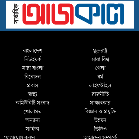
বাংলাদেশ
যুক্তরাষ্ট্র
নিউইয়র্ক
সারা বিশ্ব
সারা বাংলা
খেলা
বিনোদন
ধর্ম
প্রবাস
লাইফস্টাইল
স্বাস্থ্য
রাজনীতি
কমিউনিটি সংবাদ
সাক্ষাৎকার
খোলামত
বিজ্ঞান ও প্রযুক্তি
অন্যান্য
উন্নয়ন
সাহিত্য
ভিডিও
যোগাযোগ করুন
আমাদের সম্পর্কে