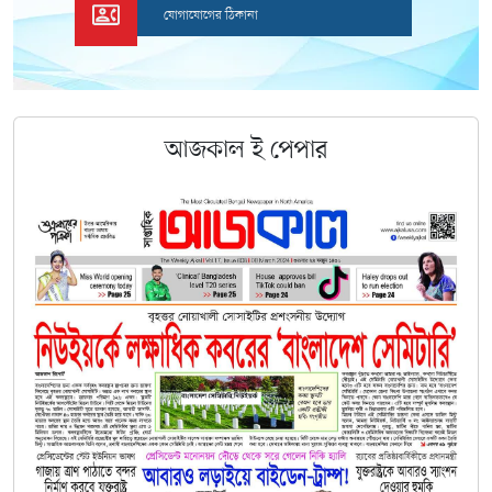
যোগাযোগের ঠিকানা
আজকাল
ই
পেপার