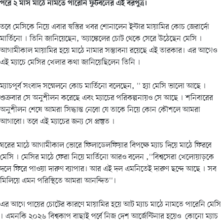
পরে ২ মাস মাঠে নামতে পারেনি ফুটবলের এই বরপুত্র।
তবে মেসিকে নিয়ে এবার স্বস্তির খবর শোনালেন ইন্টার মায়ামির কোচ জেরার্দো
মার্তিনো । তিনি জানিয়েছেন, অ্যাঙ্কেলের চোট থেকে সেরে উঠেছেন মেসি ।
আগামীকাল মায়ামির হয়ে মাঠে নামার সম্ভাবনা রয়েছে এই তারকার। এর আগেও
এই ম্যাচে মেসির খেলার কথা জানিয়েছিলেন তিনি ।
ম্যাচপূর্ব সংবাদ সম্মেলনে কোচ মার্তিনো বলেছেন, '' হ্যা মেসি ভালো আছে ।
শুক্রবার সে অনুশীলন করেছে এবং ম্যাচের পরিকল্পনায়ও সে আছে । শনিবারের
অনুশীলন শেষে আমরা সিদ্ধান্ত নেবো যে তাকে নিয়ে কোন কৌশলে আমরা
আগাবো। তবে এই ম্যাচের জন্য সে প্রস্তুত ।
ঘরের মাঠে আগামীকাল ভোরে ফিলাডেলফিয়ার বিপক্ষে ম্যাচ দিয়ে মাঠে ফিরবে
মেসি । মেসির মাঠে ফেরা নিয়ে মার্তিনো আরও বলেন ,''বিশ্বসেরা খেলোয়াড়কে
দলে ফিরে পাওয়া দারুণ ব্যাপার। আর এই দল এমনিতেই দারুণ ছন্দে আছে । সব
মিলিয়ে এমন পরিস্থিতে আমরা আনন্দিত''।
এর আগে পায়ের চোটের কারণে মায়ামির হয়ে আট ম্যাচ মাঠে নামতে পারেনি মেসি
। এমনকি ২০২৬ বিশ্বকাপ বাছাই পর্বে নিজ দেশ আর্জেন্টিনার হয়েও কোনো ম্যাচ