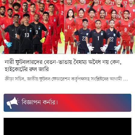
নারী ফুটবলারদের বেতন-ভাতায় বৈষম্য অবৈধ নয় কেন,
হাইকোর্টের রুল জারি
ক্রীড়া সচিব, জাতীয় ফুটবল ফেডারেশন কর্তৃপক্ষসহ সংশ্লিষ্টদের আগামী চার সপ্তাহের মধ্যে রুলের জবাব দিতে বলা হয়েছে।
বিজ্ঞাপন কর্নার।