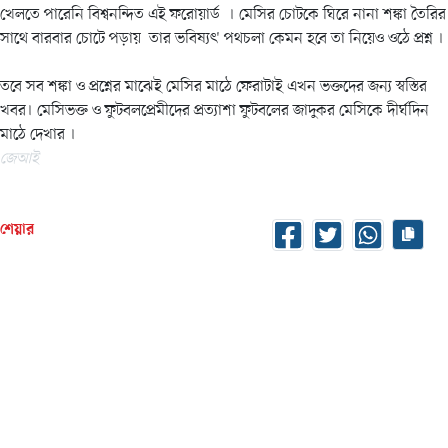
খেলতে পারেনি বিশ্বনন্দিত এই ফরোয়ার্ড । মেসির চোটকে ঘিরে নানা শঙ্কা তৈরির
সাথে বারবার চোটে পড়ায় তার ভবিষ্যৎ' পথচলা কেমন হবে তা নিয়েও ওঠে প্রশ্ন ।
তবে সব শঙ্কা ও প্রশ্নের মাঝেই মেসির মাঠে ফেরাটাই এখন ভক্তদের জন্য স্বস্তির
খবর। মেসিভক্ত ও ফুটবলপ্রেমীদের প্রত্যাশা ফুটবলের জাদুকর মেসিকে দীর্ঘদিন
মাঠে দেখার ।
জেআই
শেয়ার