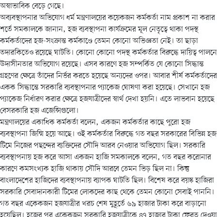
অস্বাভাবিক বেড়ে গেছে।
অব্যবস্থাপনার অভিযোগ ধর্ম মন্ত্রণালয়ের কয়েকজন কর্মকর্তা নাম প্রকাশ না করার
শর্তে সমকালকে জানান, হজ ব্যবস্থাপনা কার্যক্রমের মূল নেতৃত্বে থাকা পদস্থ
কর্মকর্তাদের হজ-সংক্রান্ত কর্মকাণ্ডে তেমন কোনো অভিজ্ঞতা নেই। তা ছাড়া
তদারকিতেও রয়েছে ঘাটতি। কোনো কোনো পদস্থ কর্মকর্তার বিরুদ্ধে দায়িত্ব পালনে
উদাসীনতার অভিযোগ রয়েছে। এসব কারণে হজ সম্পর্কিত যে কোনো সিদ্ধান্ত
গ্রহণের ক্ষেত্রে তাঁদের নির্ভর করতে হয়েছে অন্যদের ওপর। আবার শীর্ষ কর্মকর্তাদের
একক সিদ্ধান্তে সরকারি ব্যবস্থাপনার প্যাকেজ ঘোষণা করা হয়েছে। সেখানে হজ
প্যাকেজ নির্ধারণ করার ক্ষেত্রে হজযাত্রীদের স্বার্থ দেখা হয়নি। এতে লাভবান হয়েছে
বেসরকারি হজ এজেন্সিগুলো।
মন্ত্রণালয়ের একাধিক কর্মকর্তা বলেন, একজন কর্মকর্তার কাছে পুরো হজ
ব্যবস্থাপনা জিম্মি হয়ে আছে। ওই কর্মকর্তার বিরুদ্ধে গত বছর সরকারের বিভিন্ন হজ
টিমে নিজের পছন্দের ব্যক্তিদের সৌদি আরব নেওয়ার অভিযোগ ছিল। সরকারি
ব্যবস্থাপনায় হজ করে আসা একজন হাজি সমকালকে বলেন, গত বছর করোনার
কারণে কমসংখ্যক হাজি থাকায় সৌদি আরবে তেমন ভিড় ছিল না। কিন্তু
বাংলাদেশের হাজিদের ব্যবস্থাপনায় ব্যাপক ঘাটতি ছিল। বিশেষ করে বয়স্ক হাজিরা
সরকারি সেবাদানকারী টিমের লোকদের কাছ থেকে তেমন কোনো সেবাই পাননি।
গত বছর একেকজন হজযাত্রীর খরচ শেষ মুহূর্তে ৬৯ হাজার টাকা করে বাড়ানো
হয়েছিল। হজের পর একেকজন সরকারি হজযাত্রীকে ৪৭ হাজার টাকা ফেরত দেওয়া