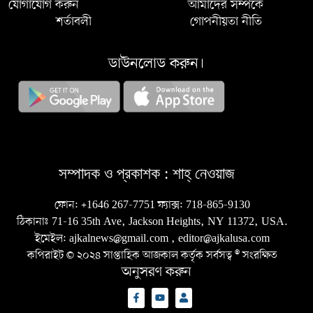
যোগাযোগ করুন
আমাদের সম্পর্কে
শর্তাবলী
গোপনীয়তা নীতি
ডাউনলোড করুন।
সম্পাদক ও প্রকাশক :
শাহ্‌ নেওয়াজ
ফোন:
+1646 267-7751
ফ্যাক্স:
718-865-9130
ঠিকানাঃ 71-16 35th Ave, Jackson Heights, NY 11372, USA.
ইমেইল:
ajkalnews@gmail.com
,
editor@ajkalusa.com
কপিরাইট © ২০২৪ সাপ্তাহিক আজকাল কর্তৃক সর্বসত্ব ® সংরক্ষিত
অনুসরণ করুন