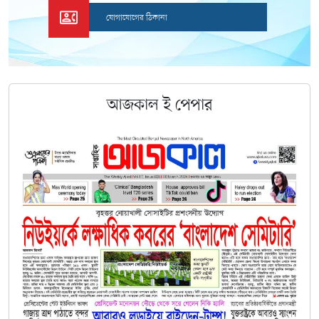
যোগাযোগের ঠিকানা
আজকাল
ই
পেপার